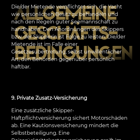
ALLGEMEINE
Die/der Mietende verpflichtet sich, die Yacht
wie persönlichen Besitz zu behandeln und
nach den Regeln guter Seemannschaft zu
GESCHÄFTS­
handhaben. Den Anordnungen des Skippers
bzw. der Skipperin ist Folge zu leisten. Die/der
Mietende ist im Falle einer
BEDINGUNGEN
Gesetzesübertretung, selbst unwillentlicher
Art, den Behörden gegenüber persönlich
haftbar.
9. Private Zusatz-Versicherung
Eine zusätzliche Skipper-
Haftpflichtversicherung sichert Motorschäden
ab. Eine Kautionsversicherung mindert die
Selbstbeteiligung. Eine