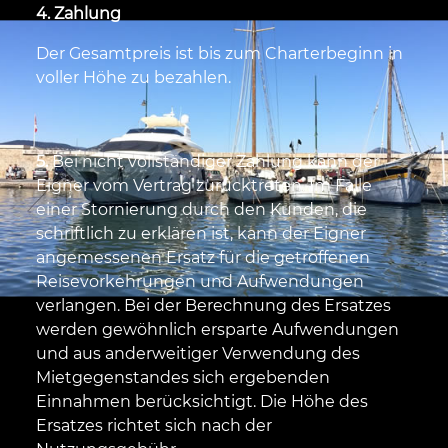
4. Zahlung
Der Gesamtpreis ist bis zum Charterbeginn in
voller Höhe zu bezahlen.
5.
Bei nicht vollständiger Zahlung kann der
Eigner vom Vertrag zurücktreten. Im Falle
einer Stornierung durch den Kunden, die
schriftlich zu erklären ist, kann der Eigner
angemessenen Ersatz für die getroffenen
Reisevorkehrungen und Aufwendungen
verlangen. Bei der Berechnung des Ersatzes
werden gewöhnlich ersparte Aufwendungen
und aus anderweitiger Verwendung des
Mietgegenstandes sich ergebenden
Einnahmen berücksichtigt. Die Höhe des
Ersatzes richtet sich nach der